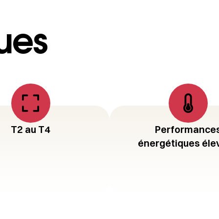
ues
T2 au T4
Performance
énergétiques éle