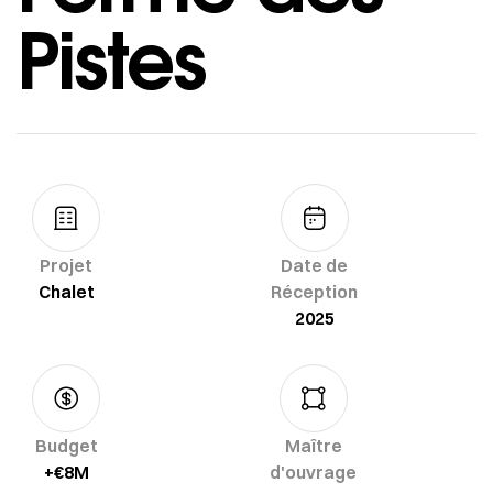
Pistes
Projet
Date de
Chalet
Réception
2025
Budget
Maître
+€8M
d'ouvrage