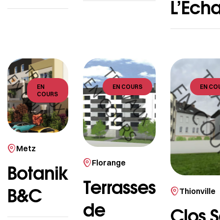
L’Ech
EN
EN COURS
EN CO
COURS
Metz
Florange
Botanik
Terrasses
B&C
Thionville
de
Clos S