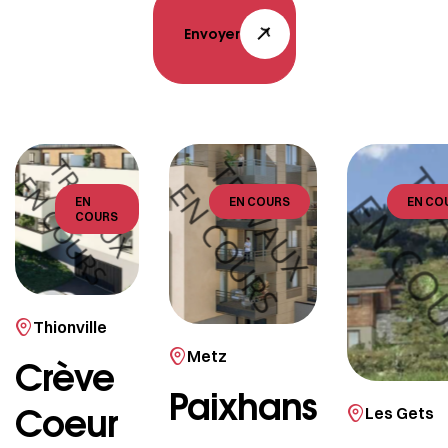
Envoyer
EN
EN COURS
EN CO
COURS
Thionville
Metz
Crève
Paixhans
Coeur
Les Gets