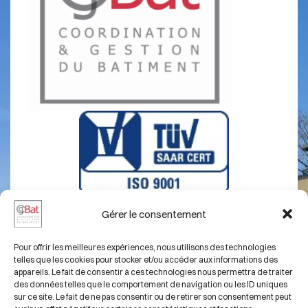
Thionville
Clos Saint Pierre
Gérer le consentement
A propos
Mentions légales
Pour offrir les meilleures expériences, nous utilisons des technologies
telles que les cookies pour stocker et/ou accéder aux informations des
Chantiers
Contact
appareils. Le fait de consentir à ces technologies nous permettra de traiter
des données telles que le comportement de navigation ou les ID uniques
Compétences
sur ce site. Le fait de ne pas consentir ou de retirer son consentement peut