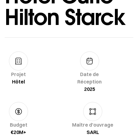
Hilton Starck
Projet
Date de
Hôtel
Réception
2025
Budget
Maître d'ouvrage
€20M+
SARL