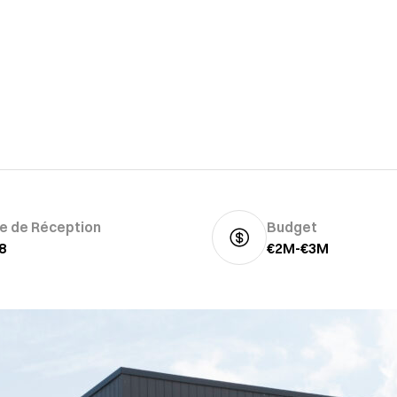
n
e de Réception
Budget
8
€2M-€3M