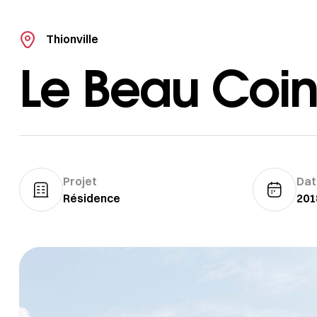
Thionville
Le Beau Coi
Projet
Dat
Résidence
201