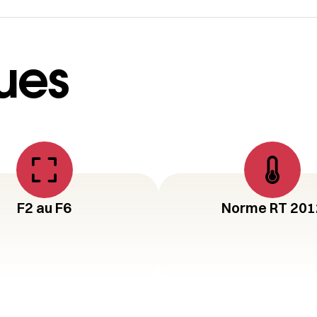
ues
F2 au F6
Norme RT 201