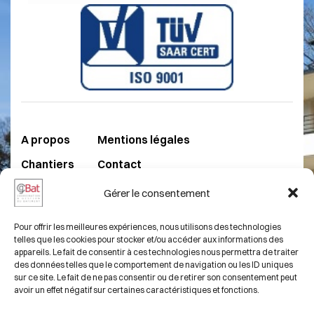
A propos
Mentions légales
Chantiers
Contact
Compétences
Gérer le consentement
FAQ
Pour offrir les meilleures expériences, nous utilisons des technologies
telles que les cookies pour stocker et/ou accéder aux informations des
03 82 50 54 68
appareils. Le fait de consentir à ces technologies nous permettra de traiter
des données telles que le comportement de navigation ou les ID uniques
29 Rue Laydecker,
sur ce site. Le fait de ne pas consentir ou de retirer son consentement peut
avoir un effet négatif sur certaines caractéristiques et fonctions.
57100 Thionville, FRANCE.